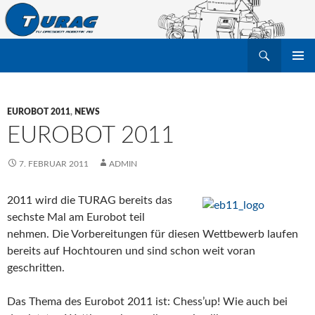
Suchen
TU Dresden Robotik Arbeitsgruppe e.V.
ZUM
PRIMÄR
INHALT
MENÜ
SPRINGEN
EUROBOT 2011
,
NEWS
EUROBOT 2011
7. FEBRUAR 2011
ADMIN
2011 wird die TURAG bereits das
sechste Mal am Eurobot teil
nehmen. Die Vorbereitungen für diesen Wettbewerb laufen
bereits auf Hochtouren und sind schon weit voran
geschritten.
Das Thema des Eurobot 2011 ist: Chess’up! Wie auch bei