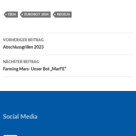
EB24
EUROBOT 2024
REGELN
Beitragsnavigation
VORHERIGER BEITRAG
Abschlussgrillen 2023
NÄCHSTER BEITRAG
Farming Mars- Unser Bot „Marl°E“
Social Media