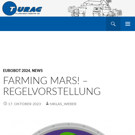
Suchen
TU Dresden Robotik Arbeitsgruppe e.V.
ZUM
PRIMÄR
INHALT
MENÜ
SPRINGEN
EUROBOT 2024
,
NEWS
FARMING MARS! –
REGELVORSTELLUNG
17. OKTOBER 2023
NIKLAS_WEBER