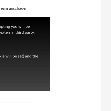
stream anschauen:
pting you will be
external third party.
ie will be set) and the