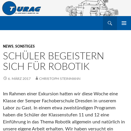
Suchen
TU Dresden Robotik Arbeitsgruppe e.V.
ZUM
PRIMÄR
INHALT
MENÜ
SPRINGEN
NEWS
,
SONSTIGES
SCHÜLER BEGEISTERN
SICH FÜR ROBOTIK
6. MÄRZ 2017
CHRISTOPH STEINMANN
Im Rahmen einer Exkursion hatten wir diese Woche eine
Klasse der Semper Fachoberschule Dresden in unserem
Labor zu Gast. In einem etwa zweistündigen Programm
haben die Schüler der Klassenstufen 11 und 12 eine
Einführung in das Thema Robotik allgemein und natürlich in
unsere eigene Arbeit erhalten. Wir haben versucht ein