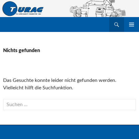
Suchen
TU Dresden Robotik Arbeitsgruppe e.V.
ZUM
PRIMÄR
INHALT
MENÜ
SPRINGEN
Nichts gefunden
Das Gesuchte konnte leider nicht gefunden werden.
Vielleicht hilft die Suchfunktion.
Suchen
nach: