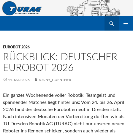
Suchen
TU Dresden Robotik Arbeitsgruppe e.V.
ZUM
PRIMÄR
INHALT
MENÜ
SPRINGEN
EUROBOT 2026
RÜCKBLICK: DEUTSCHER
EUROBOT 2026
11. MAI 2026
JONNY_GUENTHER
Ein ganzes Wochenende voller Robotik, Teamgeist und
spannender Matches liegt hinter uns: Vom 24. bis 26. April
2026 fand der deutsche Eurobot erneut in Dresden statt.
Nach intensiven Monaten der Vorbereitung durften wir als
TU Dresden Robotik AG (TURAG) nicht nur unseren neuen
Roboter ins Rennen schicken, sondern auch wieder als