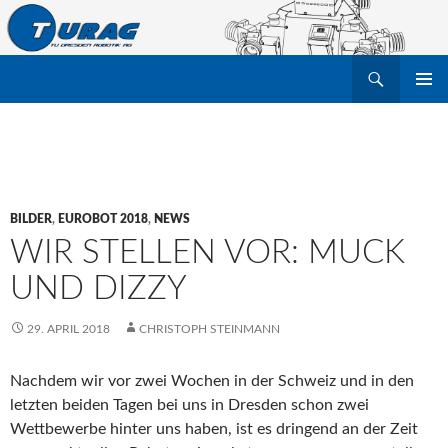
Suchen
TU Dresden Robotik Arbeitsgruppe e.V.
ZUM
PRIMÄR
INHALT
MENÜ
SPRINGEN
BILDER
,
EUROBOT 2018
,
NEWS
WIR STELLEN VOR: MUCK
UND DIZZY
29. APRIL 2018
CHRISTOPH STEINMANN
Nachdem wir vor zwei Wochen in der Schweiz und in den
letzten beiden Tagen bei uns in Dresden schon zwei
Wettbewerbe hinter uns haben, ist es dringend an der Zeit