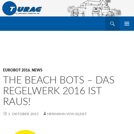
Suchen
TU Dresden Robotik Arbeitsgruppe e.V.
ZUM
PRIMÄR
INHALT
MENÜ
SPRINGEN
EUROBOT 2016
,
NEWS
THE BEACH BOTS – DAS
REGELWERK 2016 IST
RAUS!
1. OKTOBER 2015
HERMANN VON KLEIST