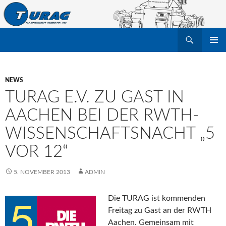
Suchen
TU Dresden Robotik Arbeitsgruppe e.V.
ZUM
PRIMÄR
INHALT
MENÜ
SPRINGEN
NEWS
TURAG E.V. ZU GAST IN
AACHEN BEI DER RWTH-
WISSENSCHAFTSNACHT „5
VOR 12“
5. NOVEMBER 2013
ADMIN
Die TURAG ist kommenden
Freitag zu Gast an der RWTH
Aachen. Gemeinsam mit