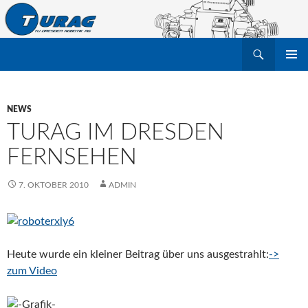
Suchen
TU Dresden Robotik Arbeitsgruppe e.V.
ZUM
PRIMÄR
INHALT
MENÜ
SPRINGEN
NEWS
TURAG IM DRESDEN
FERNSEHEN
7. OKTOBER 2010
ADMIN
Heute wurde ein kleiner Beitrag über uns ausgestrahlt:
->
zum Video