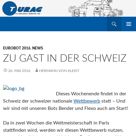
Suchen
TU Dresden Robotik Arbeitsgruppe e.V.
ZUM
PRIMÄR
INHALT
MENÜ
SPRINGEN
EUROBOT 2016
,
NEWS
ZU GAST IN DER SCHWEIZ
26. MAI 2016
HERMANN VON KLEIST
Dieses Wochenende findet in der
Schweiz der schweizer nationale
Wettbewerb
statt – Und
wir sind mit unseren Bots Bender und Flexo auch am Start!
Da in zwei Wochen die Weltmeisterschaft in Paris
stattfinden wird, werden wir diesen Wettbewerb nutzen,