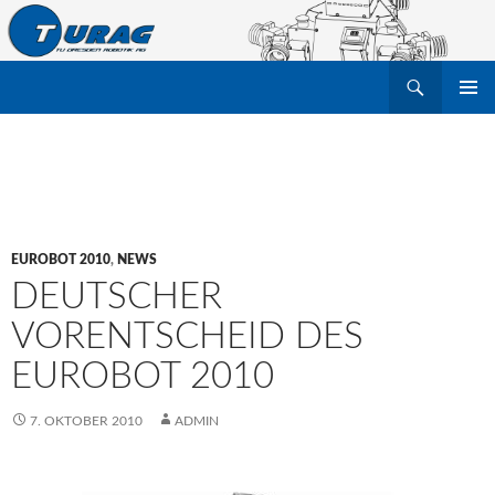
Suchen
TU Dresden Robotik Arbeitsgruppe e.V.
ZUM
PRIMÄR
INHALT
MENÜ
SPRINGEN
EUROBOT 2010
,
NEWS
DEUTSCHER
VORENTSCHEID DES
EUROBOT 2010
7. OKTOBER 2010
ADMIN