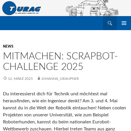
Suchen
TU Dresden Robotik Arbeitsgruppe e.V.
ZUM
PRIMÄR
INHALT
MENÜ
SPRINGEN
NEWS
MITMACHEN: SCRAPBOT-
CHALLENGE 2025
12. MÄRZ 2025
JOHANNA_GRAUPNER
Du interessierst dich für Technik und möchtest mal
herausfinden, wie ein Ingenieur denkt? Am 3. und 4. Mai
kannst du in die Welt der Robotik eintauchen! Neben coolen
Projekten von unserer Universität, wie zum Beispiel
Roboterhunden, kannst du beim nationalen Eurobot-
Wettbewerb zuschauen. Hierbei treten Teams aus ganz