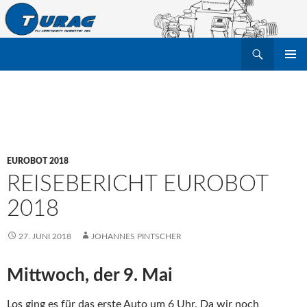
Suchen
TU Dresden Robotik Arbeitsgruppe e.V.
ZUM
PRIMÄR
INHALT
MENÜ
SPRINGEN
EUROBOT 2018
REISEBERICHT EUROBOT
2018
27. JUNI 2018
JOHANNES PINTSCHER
Mittwoch, der 9. Mai
Los ging es für das erste Auto um 6 Uhr. Da wir noch