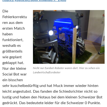
Die
Fehlerkorrektu
ren aus dem
ersten Match
haben
funktioniert,
weshalb es
größtenteils
wie geplant
geklappt hat.
Nur der kleine
Nicht nur Eurobot-Roboter waren dort: Hier zu sehen ein
Landwirtschaftsroboter
Social Bot war
ein bisschen
sehr kuschelbedürftig und hat Muck immer wieder hinten
leicht angestubst. Das fanden die Schiedsrichter nicht so
lustig und haben den Notaus bei dem kleinen Schweizer Bot
gedrückt. Das bedeutete leider für die Schweizer 0 Punkte.