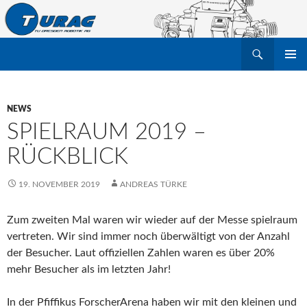
Suchen
TU Dresden Robotik Arbeitsgruppe e.V.
ZUM
PRIMÄR
INHALT
MENÜ
SPRINGEN
NEWS
SPIELRAUM 2019 –
RÜCKBLICK
19. NOVEMBER 2019
ANDREAS TÜRKE
Zum zweiten Mal waren wir wieder auf der Messe spielraum
vertreten. Wir sind immer noch überwältigt von der Anzahl
der Besucher. Laut offiziellen Zahlen waren es über 20%
mehr Besucher als im letzten Jahr!
In der Pfiffikus ForscherArena haben wir mit den kleinen und