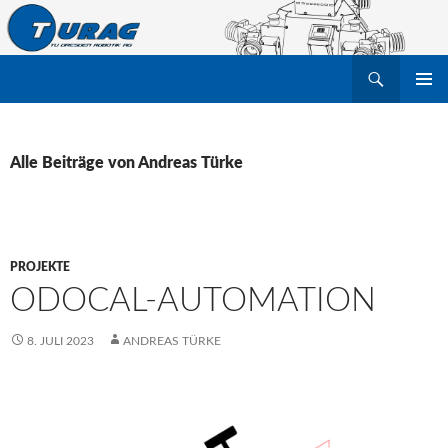
Suchen
TU Dresden Robotik Arbeitsgruppe e.V.
ZUM
PRIMÄR
INHALT
MENÜ
SPRINGEN
Alle Beiträge von Andreas Türke
PROJEKTE
ODOCAL-AUTOMATION
8. JULI 2023
ANDREAS TÜRKE