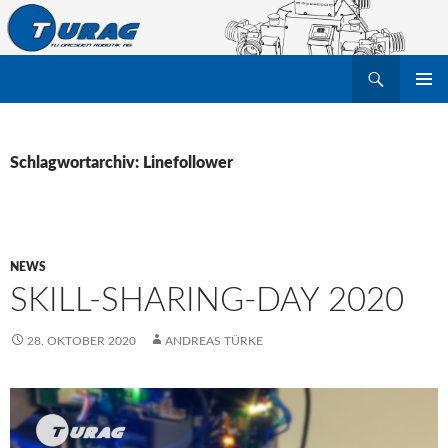
Suchen
TU Dresden Robotik Arbeitsgruppe e.V.
ZUM
PRIMÄR
INHALT
MENÜ
SPRINGEN
Schlagwortarchiv: Linefollower
NEWS
SKILL-SHARING-DAY 2020
28. OKTOBER 2020
ANDREAS TÜRKE