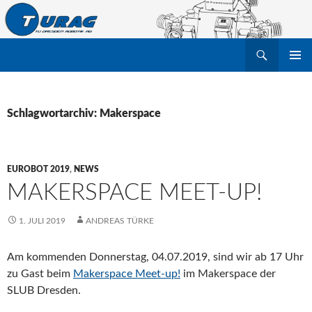
Suchen
TU Dresden Robotik Arbeitsgruppe e.V.
ZUM
PRIMÄR
INHALT
MENÜ
SPRINGEN
Schlagwortarchiv: Makerspace
EUROBOT 2019
,
NEWS
MAKERSPACE MEET-UP!
1. JULI 2019
ANDREAS TÜRKE
Am kommenden Donnerstag, 04.07.2019, sind wir ab 17 Uhr
zu Gast beim
Makerspace Meet-up!
im Makerspace der
SLUB Dresden.