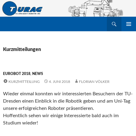
Suchen
TU Dresden Robotik Arbeitsgruppe e.V.
ZUM
PRIMÄR
INHALT
MENÜ
SPRINGEN
Kurzmitteilungen
EUROBOT 2018
,
NEWS
KURZMITTEILUNG
4. JUNI 2018
FLORIAN VÖLKER
Wieder einmal konnten wir interessierten Besuchern der TU-
Dresden einen Einblick in die Robotik geben und am Uni-Tag
unsere erfolgreichen Roboter präsentieren.
Hoffentlich sehen wir einige Interessierte bald auch im
Studium wieder!