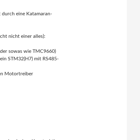
ät durch eine Katamaran-
t nicht einer alles):
oder sowas wie TMC9660)
p ein STM32(H7) mit RS485-
en Motortreiber