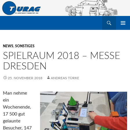
Suchen
TU Dresden Robotik Arbeitsgruppe e.V.
ZUM
PRIMÄR
INHALT
MENÜ
SPRINGEN
NEWS
,
SONSTIGES
SPIELRAUM 2018 – MESSE
DRESDEN
25. NOVEMBER 2018
ANDREAS TÜRKE
Man nehme
ein
Wochenende,
17 500 gut
gelaunte
Besucher, 147