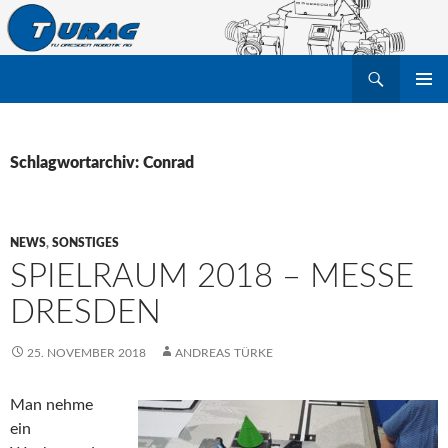
Suchen
TU Dresden Robotik Arbeitsgruppe e.V.
ZUM
PRIMÄR
INHALT
MENÜ
SPRINGEN
Schlagwortarchiv: Conrad
NEWS
,
SONSTIGES
SPIELRAUM 2018 – MESSE
DRESDEN
25. NOVEMBER 2018
ANDREAS TÜRKE
Man nehme
ein