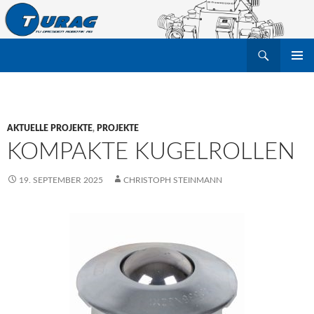
Suchen
TU Dresden Robotik Arbeitsgruppe e.V.
ZUM
PRIMÄR
INHALT
MENÜ
SPRINGEN
AKTUELLE PROJEKTE
,
PROJEKTE
KOMPAKTE KUGELROLLEN
19. SEPTEMBER 2025
CHRISTOPH STEINMANN